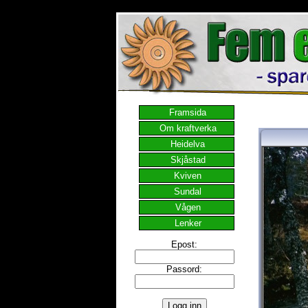
Framsida
Om kraftverka
Heidelva
Skjåstad
Kviven
Sundal
Vågen
Lenker
Epost:
Passord: