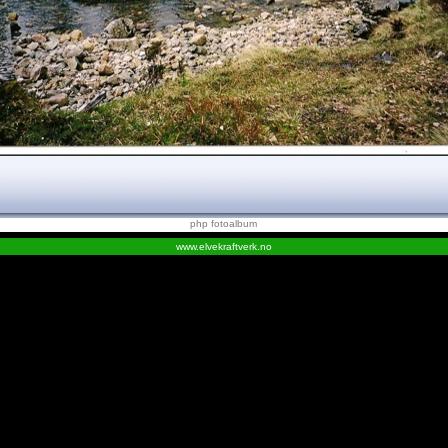
php fotoalbum
www.elvekraftverk.no