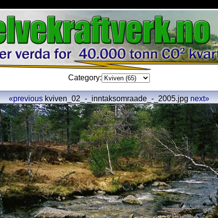
Category:
«previous
kviven_02_-_inntaksomraade_-_2005.jpg
next»